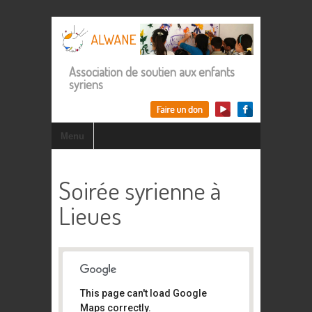
Association de soutien aux enfants
syriens
Menu
Soirée syrienne à
Lieues
This page can't load Google
Maps correctly.
Espace Lieues