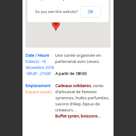
32 rue des Tables
Claudiennes - Lyon
OK
Do you own this website?
Date / Heure
Une soirée organisée en
Date(s) - 16
partenariat avec Lieues.
décembre 2018
18h30 - 21h00
A partir de 18h30
:
Emplacement
Cadeaux solidaires
, vente
Espace Lieues
d’artisanat de femmes
syriennes, huiles parfumées,
savons d’Alep, bijoux de
créateurs…
Buffet syrien, boissons
…