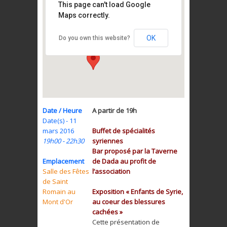
Salle des Fêtes de Saint
This page can't load Google
Romain au Mont d’Or
Maps correctly.
Chemin de la Cressonnière
- Saint Romain au Mont
d'or
OK
Do you own this website?
Date / Heure
A partir de 19h
Date(s) - 11
mars 2016
Buffet de spécialités
19h00 - 22h30
syriennes
Bar proposé par la Taverne
Emplacement
de Dada au profit de
Salle des Fêtes
l’association
de Saint
Romain au
Exposition « Enfants de Syrie,
Mont d'Or
au coeur des blessures
cachées »
Cette présentation de