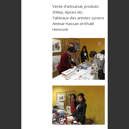
Vente d’artisanat, produits
d’Alep, épices etc..
Tableaux des artistes syriens
Ammar Hassan et Khalil
Hemsork