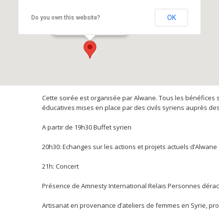
Maison des Passages
OK
Do you own this website?
44 rue Saint Georges - Lyon
Cette soirée est organisée par Alwane. Tous les bénéfices 
éducatives mises en place par des civils syriens auprès de
A partir de 19h30 Buffet syrien
20h30: Echanges sur les actions et projets actuels d’Alwane
21h: Concert
Présence de Amnesty International Relais Personnes déra
Artisanat en provenance d’ateliers de femmes en Syrie, pro