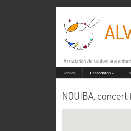
Association de soutien aux enfant
Accueil
L’association
»
N
NOUIBA, concert f