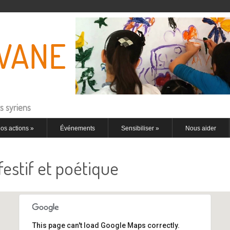
s syriens
os actions
»
Événements
Sensibiliser
»
Nous aider
estif et poétique
This page can't load Google Maps correctly.