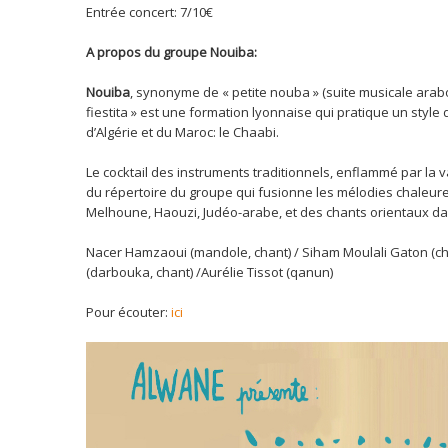
Entrée concert: 7/10€
A propos du groupe Nouiba:
Nouiba
, synonyme de « petite nouba » (suite musicale arabo
fiestita » est une formation lyonnaise qui pratique un style
d’Algérie et du Maroc: le Chaabi.
Le cocktail des instruments traditionnels, enflammé par la var
du répertoire du groupe qui fusionne les mélodies chaleur
Melhoune, Haouzi, Judéo-arabe, et des chants orientaux da
Nacer Hamzaoui (mandole, chant) / Siham Moulali Gaton (ch
(darbouka, chant) /Aurélie Tissot (qanun)
Pour écouter:
ici