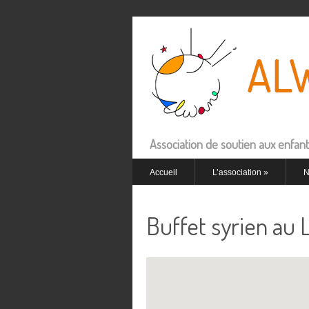
Association de soutien aux enfant
Accueil
L’association
»
N
Buffet syrien au 