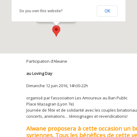
Place Mazagran
OK
Do you own this website?
Place Mazagran - Lyon
Participation d’Alwane
au Loving Day
Dimanche 12 juin 2016, 14h30-22h
organisé par l’association Les Amoureux au Ban Public
Place Mazagran (Lyon 7e)
Journée de fête et de solidarité avec les couples binationau
concerts, animations… témoignages et revendications!
Alwane proposera à cette occasion un bu
syriennes. Tous les bénéfices de cette v