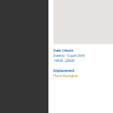
Date / Heure
Date(s) - 12 juin 2016
14h30 - 22h00
Emplacement
Place Mazagran