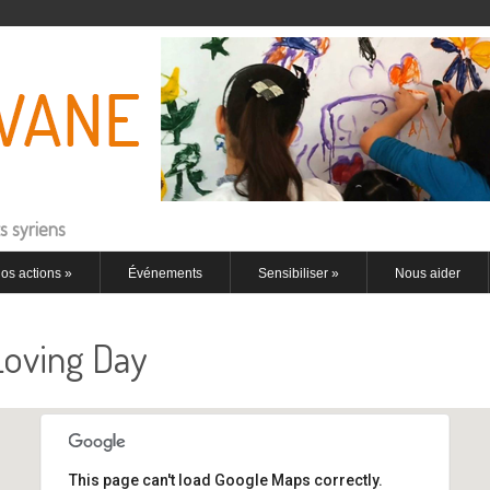
s syriens
os actions
»
Événements
Sensibiliser
»
Nous aider
Loving Day
This page can't load Google Maps correctly.