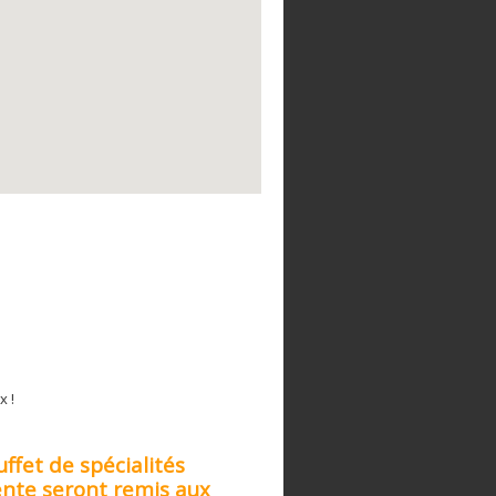
x !
ffet de spécialités
ente seront remis aux