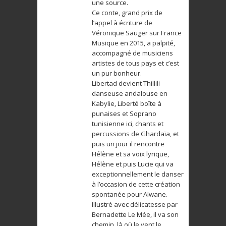
une source.
Ce conte, grand prix de
l’appel à écriture de
Véronique Sauger sur France
Musique en 2015, a palpité,
accompagné de musiciens
artistes de tous pays et c’est
un pur bonheur.
Libertad devient Thillili
danseuse andalouse en
Kabylie, Liberté boîte à
punaises et Soprano
tunisienne ici, chants et
percussions de Ghardaïa, et
puis un jour il rencontre
Hélène et sa voix lyrique,
Hélène et puis Lucie qui va
exceptionnellement le danser
à l’occasion de cette création
spontanée pour Alwane.
Illustré avec délicatesse par
Bernadette Le Mée, il va son
chemin, là où le vent le