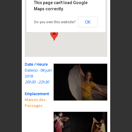
This page can't load Google
Maps correctly.
Maison des Passages
44 rue Saint Georges - Lyon
OK
Do you own this website?
Date / Heure
Date(s) - 08 juin
2018
20h30 - 22h30
Emplacement
Maison des
Passages