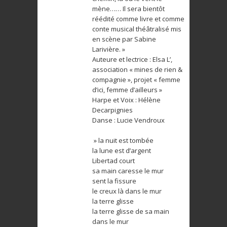
mène…… Il sera bientôt
réédité comme livre et comme
conte musical théâtralisé mis
en scène par Sabine
Larivière. »
Auteure et lectrice : Elsa L’,
association « mines de rien &
compagnie », projet « femme
d’ici, femme d’ailleurs »
Harpe et Voix : Hélène
Decarpignies
Danse : Lucie Vendroux
» la nuit est tombée
la lune est d’argent
Libertad court
sa main caresse le mur
sent la fissure
le creux là dans le mur
la terre glisse
la terre glisse de sa main
dans le mur