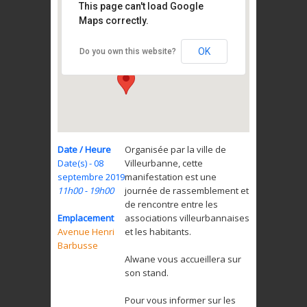
This page can't load Google
Maps correctly.
Avenue Henri Barbusse
Avenie Henri Barbusse -
Villeurbanne
OK
Do you own this website?
Date / Heure
Organisée par la ville de
Date(s) - 08
Villeurbanne, cette
septembre 2019
manifestation est une
11h00 - 19h00
journée de rassemblement et
de rencontre entre les
Emplacement
associations villeurbannaises
Avenue Henri
et les habitants.
Barbusse
Alwane vous accueillera sur
son stand.
Pour vous informer sur les