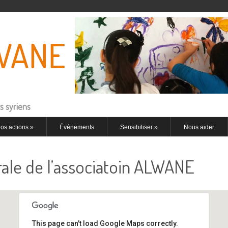
s syriens
os actions
»
Événements
Sensibiliser
»
Nous aider
le de l’associatoin ALWANE
This page can't load Google Maps correctly.