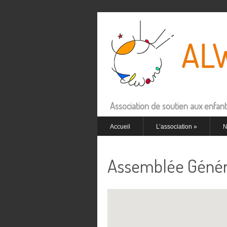
Association de soutien aux enfant
Accueil
L’association
»
N
Assemblée Généra