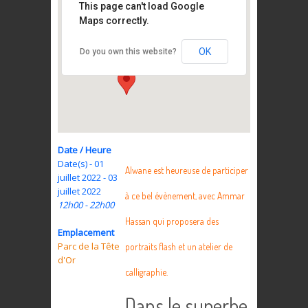
This page can't load Google
Maps correctly.
Parc de la Tête d’Or
Place Général Leclerc - Lyon
OK
Do you own this website?
Date / Heure
Date(s) - 01
Alwane est heureuse de participer
juillet 2022 - 03
juillet 2022
à ce bel évènement, avec Ammar
12h00 - 22h00
Hassan qui proposera des
Emplacement
Parc de la Tête
portraits flash et un atelier de
d'Or
calligraphie.
Dans le superbe